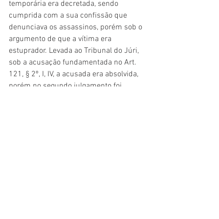
temporária era decretada, sendo 
cumprida com a sua confissão que 
denunciava os assassinos, porém sob o 
argumento de que a vítima era 
estuprador. Levada ao Tribunal do Júri, 
sob a acusação fundamentada no Art. 
121, § 2º, I, IV, a acusada era absolvida, 
porém no segundo julgamento foi 
condenada a uma pena de 15 anos de 
prisão. (acompanha vídeo do fantástico)
Comentários