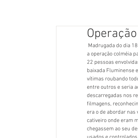
HOME
QUEM SOU
CURRI
Operação
 Madrugada do dia 18 de dezembro de 2012, a Delegacia de Roubos e Furtos de Cargas, iniciava 
a operação colméia p
22 pessoas envolvidas
baixada Fluminense e 
vítimas roubando todo
entre outros e seria 
descarregadas nos re
filmagens, reconhecim
era o de abordar nas 
cativeiro onde eram 
chegassem ao seu dest
usados e controlados