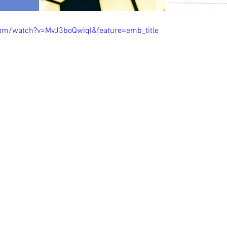
om/watch?v=MvJ3boQwiqI&feature=emb_title