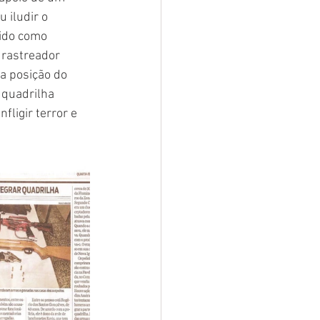
 iludir o 
ido como 
rastreador 
a posição do 
quadrilha 
ligir terror e 