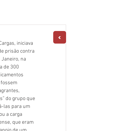
ÇÕES
DOWNLOAD
CONTATO
<
 prisão contra 
Janeiro, na 
a de 300 
dicamentos 
s fossem 
grantes, 
s” do grupo que 
á-las para um 
u a carga 
nense, que eram 
apoio de um 