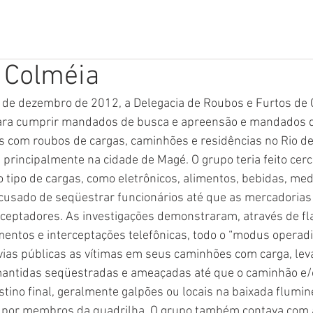
CULO
CERTIFICADOS
FOTOS
VÍDEOS
INVESTIGA
 Colméia
ara cumprir mandados de busca e apreensão e mandados de
 com roubos de cargas, caminhões e residências no Rio de 
principalmente na cidade de Magé. O grupo teria feito cerc
 tipo de cargas, como eletrônicos, alimentos, bebidas, me
acusado de seqüestrar funcionários até que as mercadoria
ceptadores. As investigações demonstraram, através de fla
entos e interceptações telefônicas, todo o “modus operadi
vias públicas as vítimas em seus caminhões com carga, lev
mantidas seqüestradas e ameaçadas até que o caminhão e/o
ino final, geralmente galpões ou locais na baixada flumi
 por membros da quadrilha. O grupo também contava com 