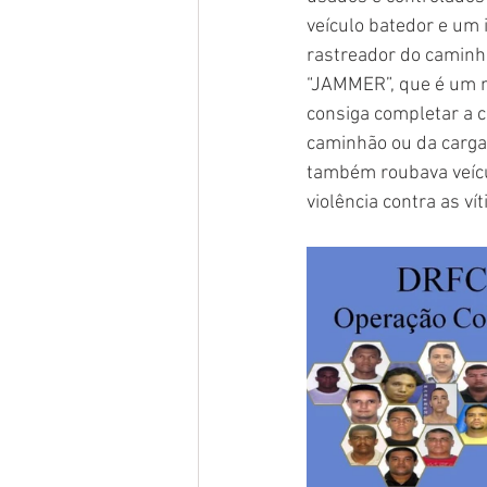
veículo batedor e um 
rastreador do camin
“JAMMER”, que é um m
consiga completar a 
caminhão ou da carga
também roubava veícul
violência contra as ví